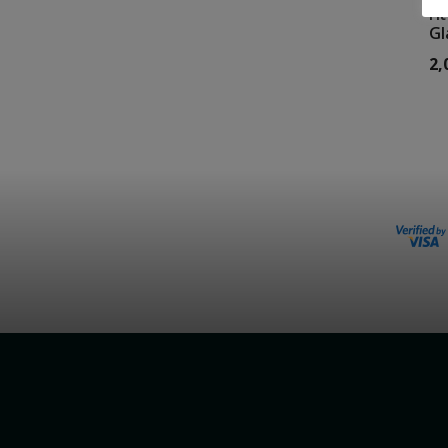
Πι
Gl
2,