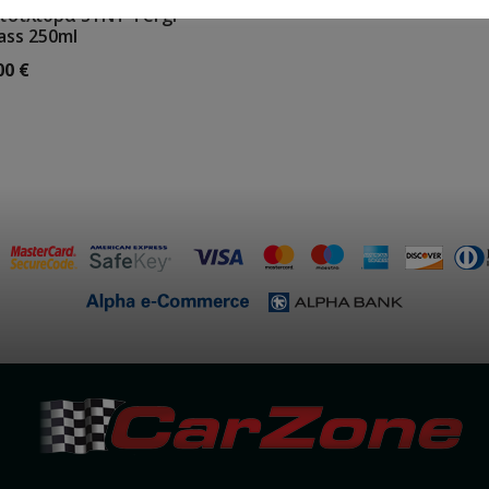
τσιλίθρα SYNT Tergi
ass 250ml
00
€