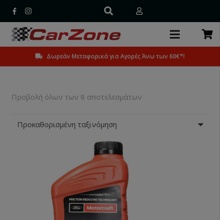
Δωρεάν Μεταφορικά για Αγορές Άνω των 60€*!
Προβολή όλων των 8 αποτελεσμάτων