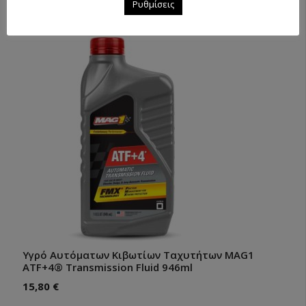
Ρυθμίσεις
12,20
€
Υγρό Αυτόματων Κιβωτίων Ταχυτήτων MAG1
ATF+4® Transmission Fluid 946ml
15,80
€