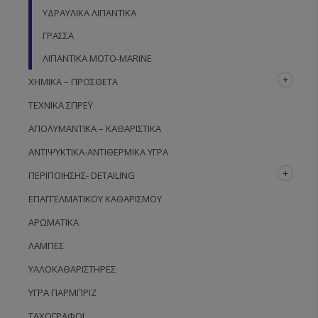
ΥΔΡΑΥΛΙΚΆ ΛΙΠΑΝΤΙΚΆ
ΓΡΆΣΣΑ
ΛΙΠΑΝΤΙΚΆ MOTO-MARINE
ΧΗΜΙΚΆ – ΠΡΌΣΘΕΤΑ
ΤΕΧΝΙΚΆ ΣΠΡΈΫ
ΑΠΟΛΥΜΑΝΤΙΚΆ – ΚΑΘΑΡΙΣΤΙΚΆ
ΑΝΤΙΨΥΚΤΙΚΆ-ΑΝΤΙΘΕΡΜΙΚΆ ΥΓΡΆ
ΠΕΡΙΠΟΊΗΣΗΣ- DETAILING
ΕΠΑΓΓΕΛΜΑΤΙΚΟΎ ΚΑΘΑΡΙΣΜΟΎ
ΑΡΩΜΑΤΙΚΆ
ΛΆΜΠΕΣ
ΥΑΛΟΚΑΘΑΡΙΣΤΉΡΕΣ
ΥΓΡΆ ΠΑΡΜΠΡΊΖ
ΤΑΧΟΓΡΆΦΟΙ