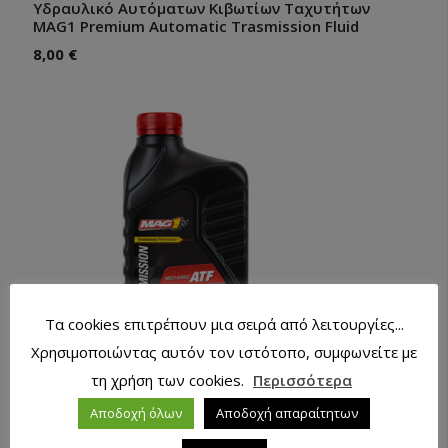
Υδραυλικό Αυτόματων Κιβωτίων Ταχυτήτων
MAG1 Premium Automatic Trasmission Fluid
8,00
€
Τα cookies επιτρέπουν μια σειρά από λειτουργίες...
Χρησιμοποιώντας αυτόν τον ιστότοπο, συμφωνείτε με
τη χρήση των cookies.
Περισσότερα
Αποδοχή όλων
Αποδοχή απαραίτητων
Λιπαντικό MAG1 ATF Full Synthetic Multi-Vehicle
946ml