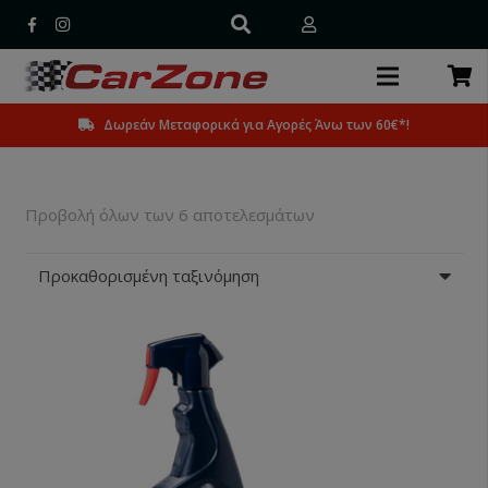
Δωρεάν Μεταφορικά για Αγορές Άνω των 60€*!
Προβολή όλων των 6 αποτελεσμάτων