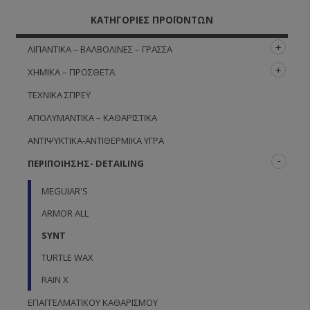
ΚΑΤΗΓΟΡΊΕΣ ΠΡΟΪΌΝΤΩΝ
ΛΙΠΑΝΤΙΚΆ – ΒΑΛΒΟΛΊΝΕΣ – ΓΡΆΣΣΑ
ΧΗΜΙΚΆ – ΠΡΌΣΘΕΤΑ
ΤΕΧΝΙΚΆ ΣΠΡΈΫ
ΑΠΟΛΥΜΑΝΤΙΚΆ – ΚΑΘΑΡΙΣΤΙΚΆ
ΑΝΤΙΨΥΚΤΙΚΆ-ΑΝΤΙΘΕΡΜΙΚΆ ΥΓΡΆ
ΠΕΡΙΠΟΊΗΣΗΣ- DETAILING
MEGUIAR'S
ARMOR ALL
SYNT
TURTLE WAX
RAIN X
ΕΠΑΓΓΕΛΜΑΤΙΚΟΎ ΚΑΘΑΡΙΣΜΟΎ